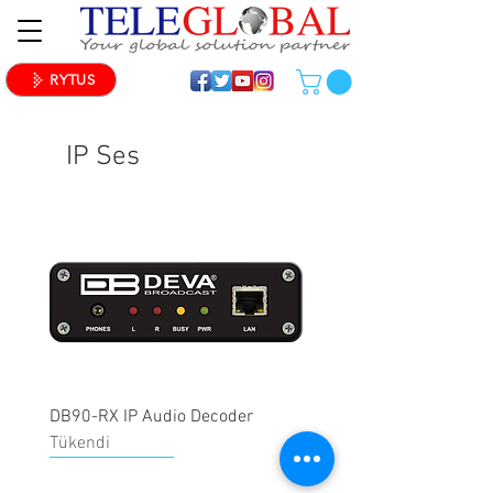
RYTUS
IP Ses
DB90-RX IP Audio Decoder
Tükendi
Çok satan ürün
Çok satan ürün