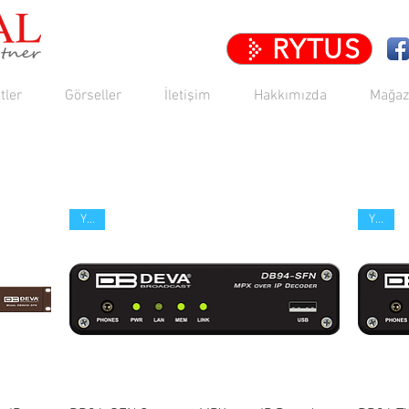
RYTUS
tler
Görseller
İletişim
Hakkımızda
Mağaz
Yeni
Yeni