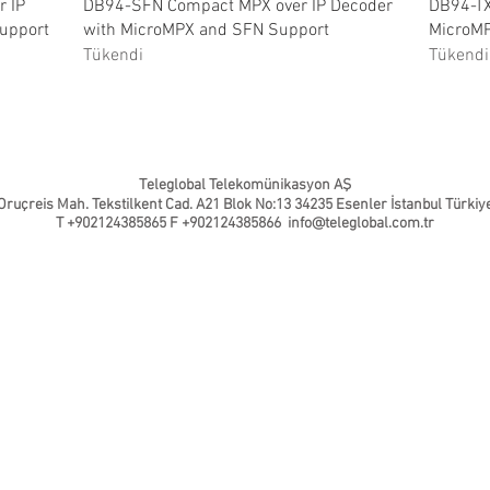
Hızlı Bakış
r IP
DB94-SFN Compact MPX over IP Decoder
DB94-TX
upport
with MicroMPX and SFN Support
MicroM
Tükendi
Tükendi
Teleglobal Telekomünikasyon AŞ
Oruçreis Mah. Tekstilkent Cad. A21 Blok No:13 34235 Esenler İstanbul Türkiy
T +902124385865 F +902124385866
info@teleglobal.com.tr
oder -