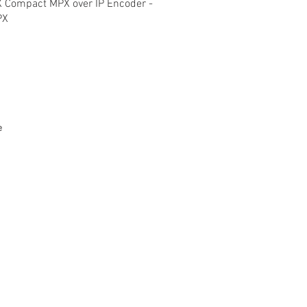
Hızlı Bakış
 Compact MPX over IP Encoder -
PX
e