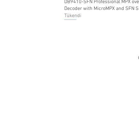
Hızlı Bakış
DB9410-SFN Professional MPX ove
Decoder with MicroMPX and SFN S
Tükendi
Yeni
Hızlı Bakış
DB94-RX Compact MPX over IP Dec
MicroMPX
Tükendi